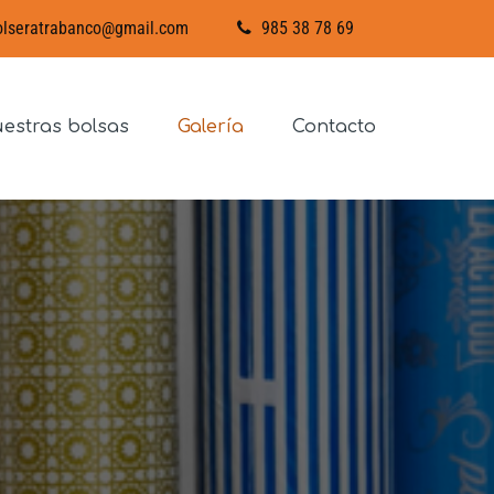
lseratrabanco@gmail.com
985 38 78 69
estras bolsas
Galería
Contacto